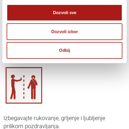
Dozvoli sve
Dozvoli izbor
Kada kašljete ili kijate pokrijte usta i nos
unutrašnjom stranom lakta ili maramicom.
Odbij
Izbegavajte rukovanje, grljenje i ljubljenje
prilikom pozdravljanja.