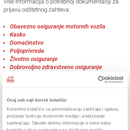
Više informacija o potrebnoj dokumentaciji za
prijavu odštetnog zahteva:
Obavezno osiguranje motornih vozila
Kasko
Domaćinstvo
Poljoprivreda
Životno osiguranje
Dobrovoljno zdravstveno osiguranje
Dopunsko zdravstveno osiguranje
Nesrećni slučaj
Putno zdravstveno osiguranje
Opšte preventivne mere za zaštitu od korona
Ovaj veb sajt koristi kolačiće
virusa
Koristimo kolačiće za personalizaciju sadržaja i oglasa,
pružanje funkcija društvenih medija i analiziranje
saobraćaja. Takođe delimo informacije o tome kako
koristite sajt sa partnerima za društvene medije,