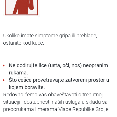
Ukoliko imate simptome gripa ili prehlade,
ostanite kod kuće.
Ne dodirujte lice (usta, oči, nos) neopranim
rukama.
Što češće provetravajte zatvoreni prostor u
kojem boravite.
Redovno ćemo vas obaveštavati o trenutnoj
situaciji i dostupnosti naših usluga u skladu sa
preporukama i merama Vlade Republike Srbije.