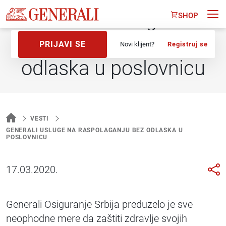
Generali usluge na
SHOP
raspolaganju bez
PRIJAVI SE
Novi klijent?
Registruj se
odlaska u poslovnicu
VESTI
GENERALI USLUGE NA RASPOLAGANJU BEZ ODLASKA U
POSLOVNICU
17.03.2020.
Generali Osiguranje Srbija preduzelo je sve
neophodne mere da zaštiti zdravlje svojih