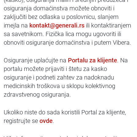
osiguranja domaćinstva možete obnoviti i
zaključiti bez odlaska u poslovnicu, slanjem
imejla na
kontakt@generali.rs
ili kontaktiranjem
sa savetnikom. Fizička lica mogu ugovoriti ili
obnoviti osiguranje domaćinstva i putem Vibera.
Osiguranje uplaćujte na
Portalu za klijente
. Na
portalu možete prijaviti i štetu za kasko
osiguranje i podneti zahtev za nadoknadu
medicinskih troškova u sklopu kolektivnog
zdravstvenog osiguranja.
Ukoliko niste do sada koristili Portal za klijente,
registrujte se
ovde
.