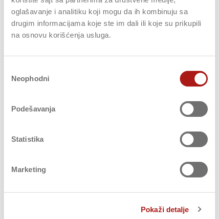
oglašavanje i analitiku koji mogu da ih kombinuju sa
drugim informacijama koje ste im dali ili koje su prikupili
na osnovu korišćenja usluga.
Избор
Neophodni
сагласности
Ruke perite sapunom i vodom najmanje 20
sekundi.
Podešavanja
Van kuće koristite gelove za suvo pranje ruku ili
Statistika
alkohol u spreju.
Marketing
Pokaži detalje