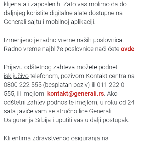
klijenata i zaposlenih. Zato vas molimo da do
daljnjeg koristite digitalne alate dostupne na
Generali sajtu i mobilnoj aplikaciji.
Izmenjeno je radno vreme naših poslovnica.
Radno vreme najbliže poslovnice naći ćete
ovde
.
Prijavu odštetnog zahteva možete podneti
isključivo
telefonom, pozivom Kontakt centra na
0800 222 555 (besplatan poziv) ili 011 222 0
555, ili imejlom:
kontakt@generali.rs
. Ako
odštetni zahtev podnosite imejlom, u roku od 24
sata javiće vam se stručno lice Generali
Osiguranja Srbija i uputiti vas u dalji postupak.
Klijentima zdravstvenog osiguranja na