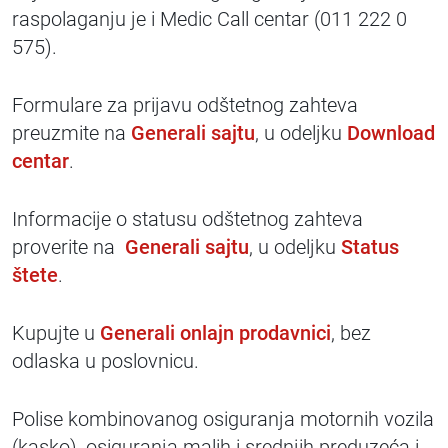
raspolaganju je i Medic Call centar (011 222 0
575).
Formulare za prijavu odštetnog zahteva
preuzmite na
Generali sajtu
, u odeljku
Download
centar
.
Informacije o statusu odštetnog zahteva
proverite na
Generali sajtu
, u odeljku
Status
štete
.
Kupujte u
Generali onlajn prodavnici
, bez
odlaska u poslovnicu.
Polise kombinovanog osiguranja motornih vozila
(kasko), osiguranja malih i srednjih preduzeća i