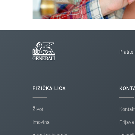
Aplikacija radi bez instalacije i ne ostavlja fotog
Pratit
FIZIČKA LICA
KONT
Život
Kontakt
Imovina
Prijava