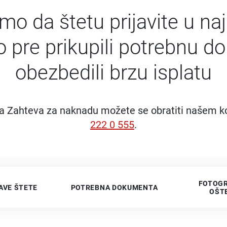
mo da štetu prijavite u na
o pre prikupili potrebnu d
obezbedili brzu isplatu
 Zahteva za naknadu možete se obratiti našem ko
222 0 555
.
FOTOGR
AVE ŠTETE
POTREBNA DOKUMENTA
OŠT