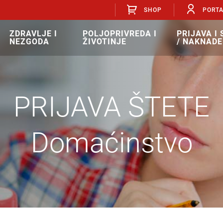
SHOP
PORT
ZDRAVLJE I
POLJOPRIVREDA I
PRIJAVA I
NEZGODA
ŽIVOTINJE
/ NAKNADE
PRIJAVA ŠTETE
Domaćinstvo