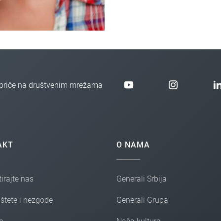
rafije u memoriji telefona.
e priče na društvenim mrežama
AKT
O NAMA
irajte nas
Generali Srbija
 štete i nezgode
Generali Grupa