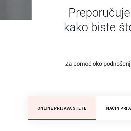
Preporučuje
kako biste št
Za pomoć oko podnošenja
ONLINE PRIJAVA ŠTETE
NAČIN PRIJ