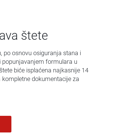
java štete
, po osnovu osiguranja stana i
ti popunjavanjem formulara u
te, uzrok i obim oštećenja i sa osiguranikom
tete biće isplaćena najkasnije 14
 kompletne dokumentacije za
prijave (korak “Dokumentacija”), ili naknadno,
(vidite
„Fotogrsfisanje oštećenja“
), sa