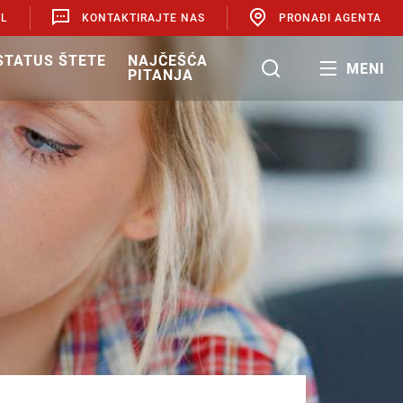
AL
KONTAKTIRAJTE NAS
PRONAĐI AGENTA
 STATUS ŠTETE
NAJČEŠĆA
MENI
PITANJA