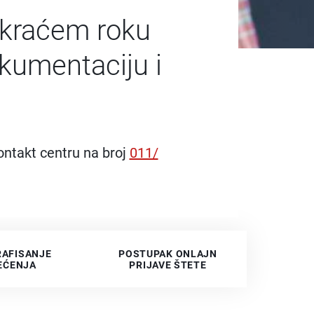
jkraćem roku
okumentaciju i
ntakt centru na broj
011/
AFISANJE
POSTUPAK ONLAJN
PRI
EĆENJA
PRIJAVE ŠTETE