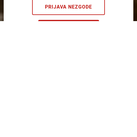
PRIJAVA NEZGODE
INFO PONUDA
FIZIČKA LICA
ŽIVOT
ŠTEDNJA
COMPLETE
Complete - sveobuhvatan
paket osiguranja
Isplativa kombinacija osiguranja i štednje za
sigurnu budućnost.Obezbedite sebi i svojoj