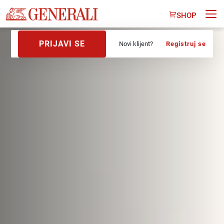
SHOP
PRIJAVI SE
Novi klijent?
Registruj se