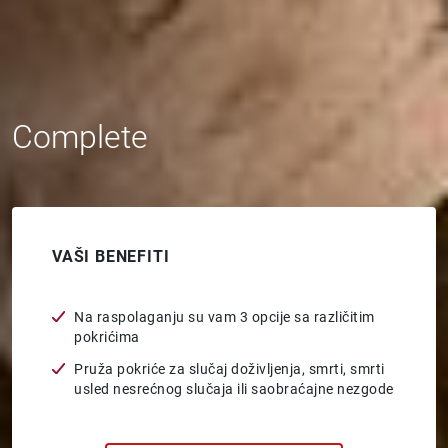
Complete
VAŠI BENEFITI
Na raspolaganju su vam 3 opcije sa različitim
pokrićima
Pruža pokriće za slučaj doživljenja, smrti, smrti
usled nesrećnog slučaja ili saobraćajne nezgode