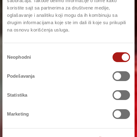
saobraćaja. Takođe delimo informacije o tome kako
koristite sajt sa partnerima za društvene medije,
oglašavanje i analitiku koji mogu da ih kombinuju sa
drugim informacijama koje ste im dali ili koje su prikupili
na osnovu korišćenja usluga.
Избор
Neophodni
сагласности
Podešavanja
Statistika
Marketing