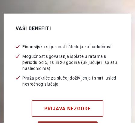
VAŠI BENEFITI
Finansijska sigurnost i štednja za budućnost
Mogućnost ugovaranja isplate u ratama u
periodu od 5, 10 ili 20 godina (uključuje i isplatu
naslednicima)
Pruža pokriće za slučaj doživljenja i smrti usled
nesrećnog slučaja
PRIJAVA NEZGODE
INFO PONUDA