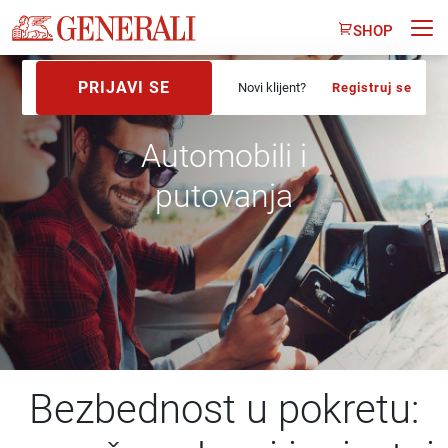
SHOP
PRIJAVI SE
Novi klijent?
Registruj se
Automobili i
putovanja
Bezbednost u pokretu: