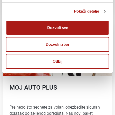
PROČITAJ VIŠE
Pokaži detalje
Dozvoli sve
Dozvoli izbor
Odbij
MOJ AUTO PLUS
Pre nego što sednete za volan, obezbedite siguran
dolazak do željenog odredišta. Naš novi paket