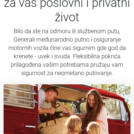
za vaš poslovni i privatni
život
Bilo da ste na odmoru ili službenom putu,
Generali međunarodno putno i osiguranje
motornih vozila čine vas sigurnim gde god da
krenete - uvek i svuda. Fleksibilna pokrića
prilagođena vašim potrebama pružaju vam
sigurnost za neometano putovanje.