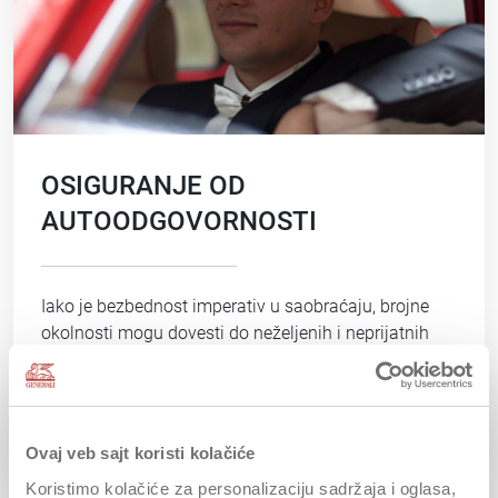
OSIGURANJE OD
AUTOODGOVORNOSTI
Iako je bezbednost imperativ u saobraćaju, brojne
okolnosti mogu dovesti do neželjenih i neprijatnih
događaja. Važno je da uz vozačke isprave sa sobom
uvek imate polisu osiguranja od autoodgovornosti.
PROČITAJ VIŠE
Ovaj veb sajt koristi kolačiće
Koristimo kolačiće za personalizaciju sadržaja i oglasa,