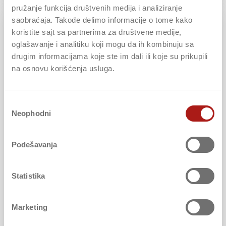
pružanje funkcija društvenih medija i analiziranje
saobraćaja. Takođe delimo informacije o tome kako
koristite sajt sa partnerima za društvene medije,
oglašavanje i analitiku koji mogu da ih kombinuju sa
drugim informacijama koje ste im dali ili koje su prikupili
na osnovu korišćenja usluga.
Избор
Neophodni
сагласности
KASKO OSIGURANJE
Podešavanja
Bilo da motorno vozilo koristite za lične potrebe ili za
Statistika
posao, treba da ga obezbedite od mogućih nemilih
događaja. Najbolja i najpouzdanija zaštita je kasko
Marketing
osiguranje.