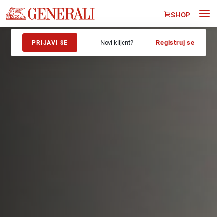
SHOP
Novi klijent?
Registruj se
PRIJAVI SE