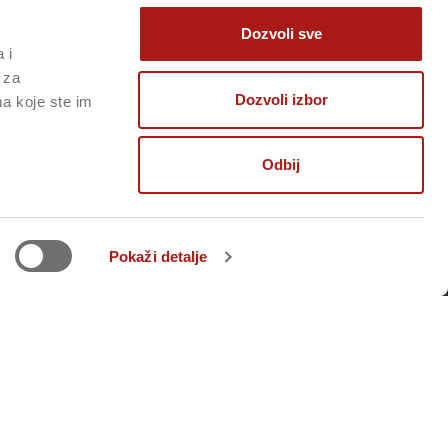
Dozvoli sve
 i
 za
Dozvoli izbor
ma koje ste im
PREUZMITE APLIKACIJU
Odbij
Pokaži detalje