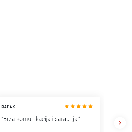
RADA S.
IVANA S.
“Brza komunikacija i saradnja.”
“Zbog 
prema 