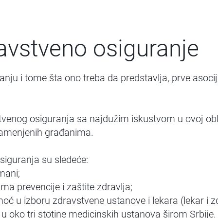
avstveno osiguranje
u i tome šta ono treba da predstavlja, prve asocij
stvenog osiguranja sa najdužim iskustvom u ovoj obla
namenjenih građanima.
siguranja su sledeće:
tmani;
a prevencije i zaštite zdravlja;
moć u izboru zdravstvene ustanove i lekara (lekar 
 u oko tri stotine medicinskih ustanova širom Srbije.