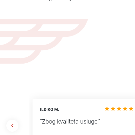
ILDIKO M.
ašeg
“Zbog kvaliteta usluge.”
vanje