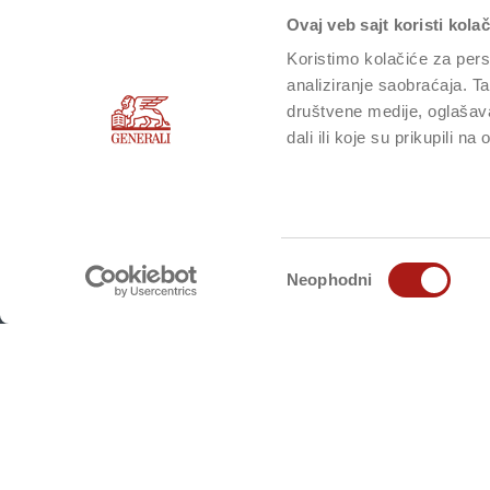
Ovaj veb sajt koristi kolač
Pratit
Koristimo kolačiće za perso
analiziranje saobraćaja. T
društvene medije, oglašava
dali ili koje su prikupili n
FIZIČKA LICA
KONT
Život
Kontakt
Избор
Neophodni
Imovina
Prijava
сагласности
Auto i putovanja
Lokacij
Zdravlje i nezgoda
Prijavi 
Poljoprivreda i životinje
Prijava i status štete / naknade