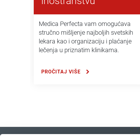
inostranstvu
Medica Perfecta vam omogućava
stručno mišljenje najboljih svetskih
lekara kao i organizaciju i plaćanje
lečenja u priznatim klinikama.
PROČITAJ VIŠE