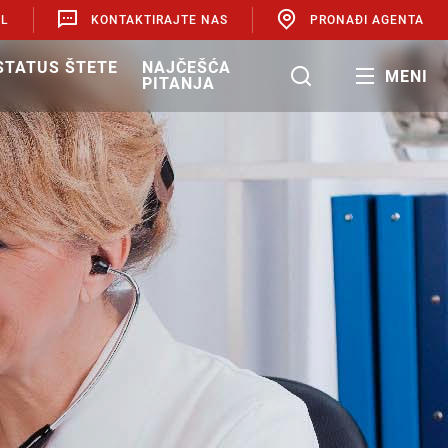
AL
KONTAKTIRAJTE NAS
PRONAĐI AGENTA
 STATUS ŠTETE
NAJČEŠĆA
MENI
PITANJA