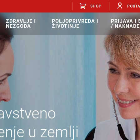
SHOP
PORT
ZDRAVLJE I
POLJOPRIVREDA I
PRIJAVA I
NEZGODA
ŽIVOTINJE
/ NAKNADE
avstveno
enje u zemlji