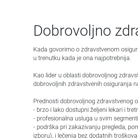
Dobrovoljno zdr
Kada govorimo o zdravstvenom osiguranj
u trenutku kada je ona najpotrebnija.
Kao lider u oblasti dobrovoljnog zdrav
dobrovoljnih zdravstvenih osiguranja 
Prednosti dobrovoljnog zdravstvenog o
- brzo i lako dostupni željeni lekari i tre
- profesionalna usluga u svim segmentim
- podrška pri zakazivanju pregleda, po
izboru), i lečenja bez dodatnih troškova