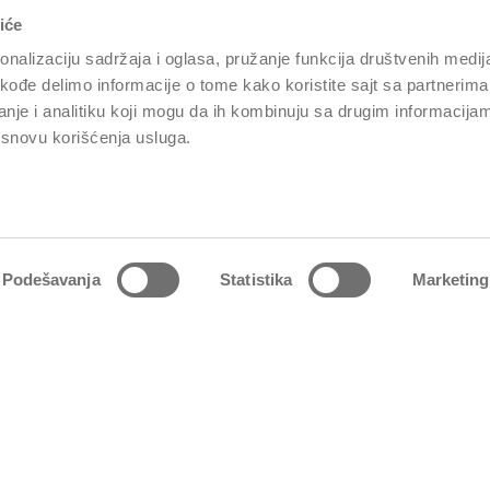
iće
e priče na društvenim mrežama
nalizaciju sadržaja i oglasa, pružanje funkcija društvenih medija
akođe delimo informacije o tome kako koristite sajt sa partnerima
nje i analitiku koji mogu da ih kombinuju sa drugim informacija
a osnovu korišćenja usluga.
AKT
O NAMA
irajte nas
Generali Srbija
Podešavanja
Statistika
Marketing
 štete i nezgode
Generali Grupa
e
Naša kultura
se
Generali Reosiguranje Srbija
Politike integrisanog sistema
menadžmenta