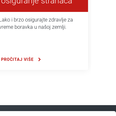
osiguranje stranaca
Lako i brzo osigurajte zdravlje za
vreme boravka u našoj zemlji.
PROČITAJ VIŠE