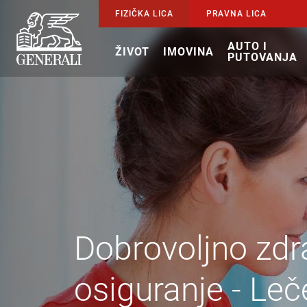
FIZIČKA LICA
PRAVNA LICA
AUTO I
ŽIVOT
IMOVINA
PUTOVANJA
Dobrovoljno zdr
osiguranje - Leč