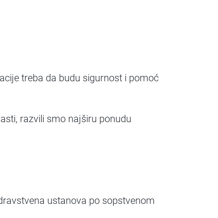
acije treba da budu sigurnost i pomoć
sti, razvili smo najširu ponudu
i zdravstvena ustanova po sopstvenom