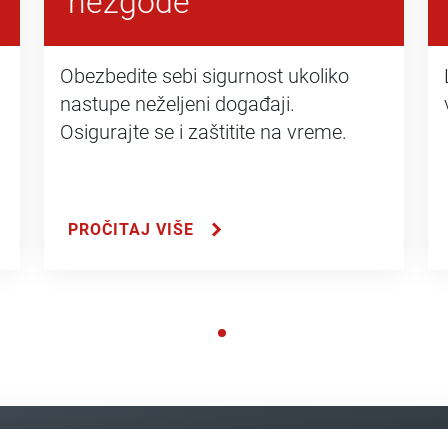
nezgode
Obezbedite sebi sigurnost ukoliko
nastupe neželjeni događaji.
Osigurajte se i zaštitite na vreme.
PROČITAJ VIŠE