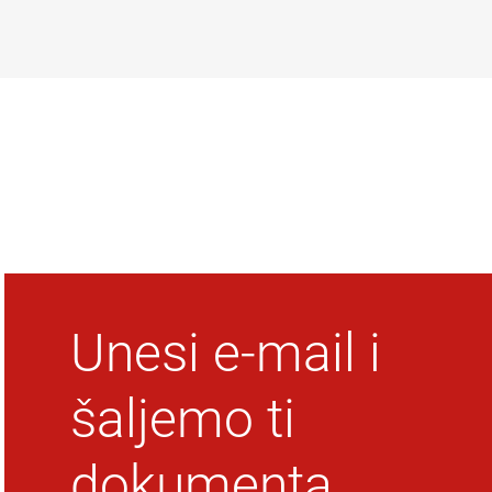
.
Unesi e-mail i
šaljemo ti
dokumenta