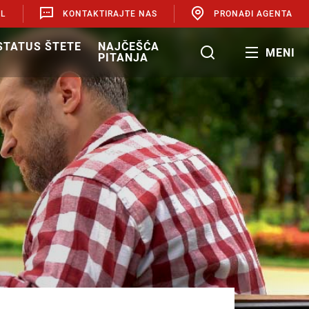
AL
KONTAKTIRAJTE NAS
PRONAĐI AGENTA
 STATUS ŠTETE
NAJČEŠĆA
MENI
PITANJA