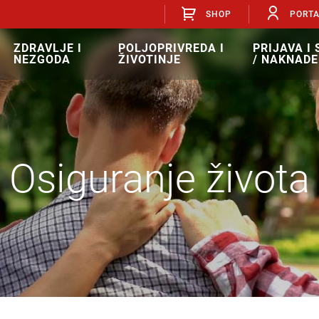
SHOP
PORT
ZDRAVLJE I
POLJOPRIVREDA I
PRIJAVA I
NEZGODA
ŽIVOTINJE
/ NAKNADE
Osiguranje života