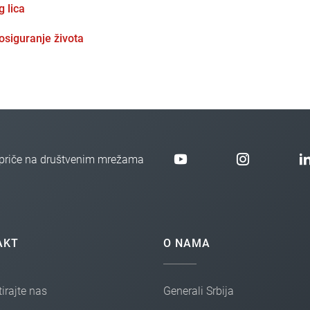
 lica
siguranje života
e priče na društvenim mrežama
AKT
O NAMA
irajte nas
Generali Srbija