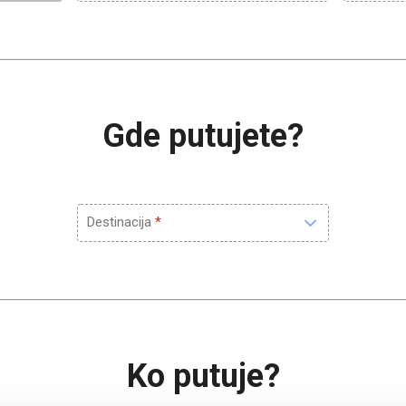
Gde putujete?
Destinacija
Ko putuje?