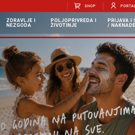
SHOP
PORTA
ZDRAVLJE I
POLJOPRIVREDA I
PRIJAVA I
NEZGODA
ŽIVOTINJE
/ NAKNAD