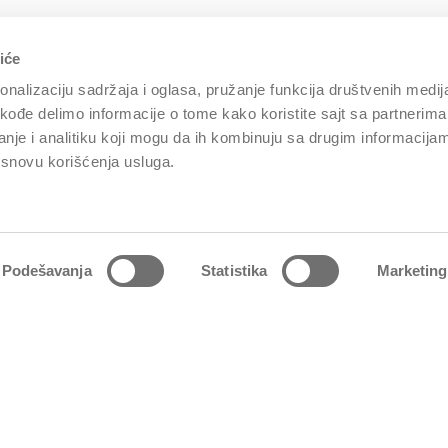
iće
Vrsta osiguranja
nalizaciju sadržaja i oglasa, pružanje funkcija društvenih medija
akođe delimo informacije o tome kako koristite sajt sa partnerima
Starost lica koje putuje u trenutku početka osiguranja
nje i analitiku koji mogu da ih kombinuju sa drugim informacija
a osnovu korišćenja usluga.
Starost osiguranika
Podešavanja
Statistika
Marketing
Ostale informacije
Svrha putovanja