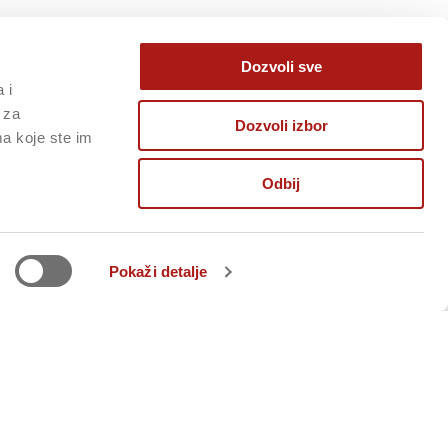
Dozvoli sve
 i
 za
Dozvoli izbor
ma koje ste im
Odbij
Pokaži detalje