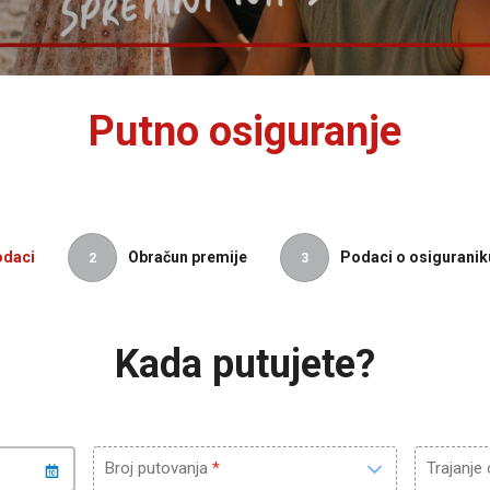
Putno osiguranje
odaci
Obračun premije
Podaci o osiguranik
2
3
Kada putujete?
Broj putovanja
Trajanje