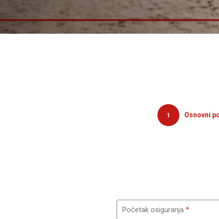
Osnovni p
1
Početak osiguranja