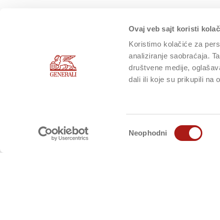
Ovaj veb sajt koristi kolač
Koristimo kolačiće za perso
analiziranje saobraćaja. T
društvene medije, oglašava
dali ili koje su prikupili n
Избор
Neophodni
сагласности