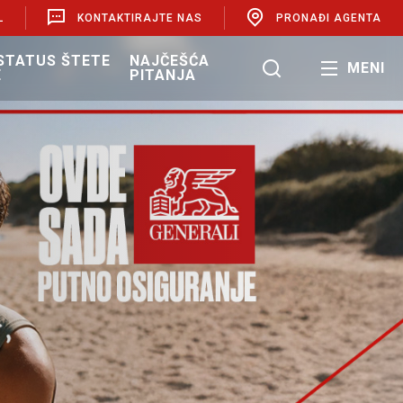
L
KONTAKTIRAJTE NAS
PRONAĐI AGENTA
 STATUS ŠTETE
NAJČEŠĆA
MENI
E
PITANJA