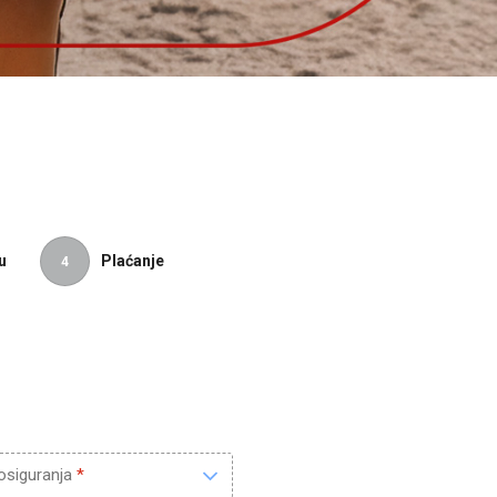
u
Plaćanje
4
 osiguranja