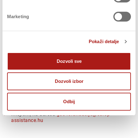
plaćanju);
Medicinski izveštaj, koji sadrži dijagnozu i opis
Marketing
medicinskog tretmana;
Prepis lekara za kupljene lekove;
Pokaži detalje
Osiguravač zadržava parvo da traži dodatnu
dokumentacija ukoliko je ona neophodna za procenu
osnovanosti zahteva za naknadu.
Dozvoli sve
Kompletiranu dokumentaciju, po povratku u Srbiju,
možete da podnesete na sledeće načine:
Dozvoli izbor
Poštom, na adresu: Španskih Boraca 3, 11070 Novi
Odbij
Beograd.
Imejlom, na adresu
gos-refundacije@europ-
assistance.hu