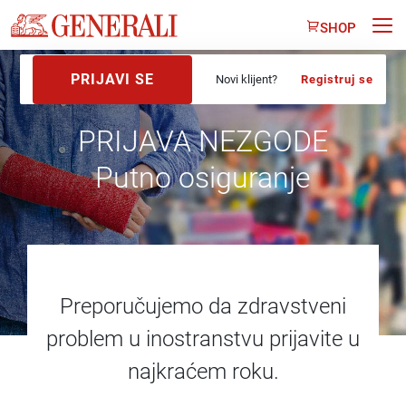
SHOP
PRIJAVI SE
Novi klijent?
Registruj se
PRIJAVA NEZGODE
Putno osiguranje
Preporučujemo da zdravstveni
problem u inostranstvu prijavite u
najkraćem roku.