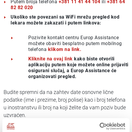
Putem broja telefona
+381 11 41 44 104
ili
+381 64
82 82 020
Ukoliko ste povezani sa WiFi mrežu pregled kod
lekara možete zakazati i putem linkova:
Pozivite kontakt centru Europ Assistance
možete obaviti besplatno putem mobilnog
telefona
klikom na link.
Kliknite na ovaj link
kako biste otvorili
aplikaciju putem koje možete online
prijaviti
osigurani slučaj, a Europ Assistance će
organizovati pregled.
Budite spremni da na zahtev date osnovne lične
podatke (ime i prezime, broj polise) kao i broj telefona
u inostranstvu ili broj na koji želite da vam poziv bude
uzvraćen.
Po dolasku kod lekara: