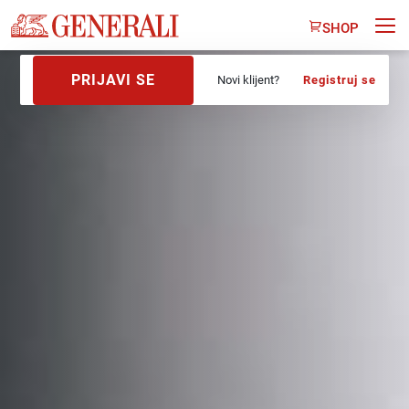
SHOP
PRIJAVI SE
Novi klijent?
Registruj se