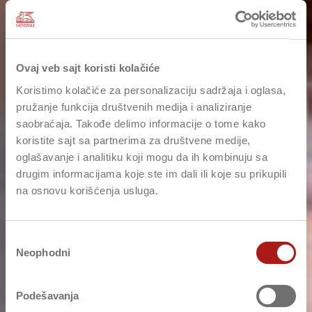
Ovaj veb sajt koristi kolačiće
Koristimo kolačiće za personalizaciju sadržaja i oglasa,
pružanje funkcija društvenih medija i analiziranje
saobraćaja. Takođe delimo informacije o tome kako
koristite sajt sa partnerima za društvene medije,
oglašavanje i analitiku koji mogu da ih kombinuju sa
drugim informacijama koje ste im dali ili koje su prikupili
na osnovu korišćenja usluga.
Избор
Neophodni
сагласности
Podešavanja