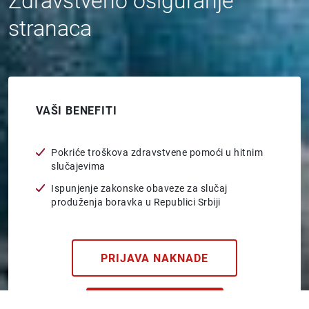
Zdravstveno osiguranje
stranaca
VAŠI BENEFITI
Pokriće troškova zdravstvene pomoći u hitnim
slučajevima
Ispunjenje zakonske obaveze za slučaj
produženja boravka u Republici Srbiji
PRIJAVA NAKNADE
INFO PONUDA