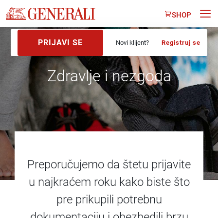
SHOP
PRIJAVI SE
Novi klijent?
Registruj se
Zdravlje i nezgoda
Preporučujemo da štetu prijavite
u najkraćem roku kako biste što
pre prikupili potrebnu
dokumentaciju i obezbedili brzu