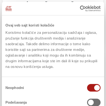
POKRIĆE TROŠKOVA LEČENJA U
ZEMLJI (TOTAL MEDIC, MEDICA
EXCELENTA, VITA SANA)
Ovaj veb sajt koristi kolačiće
Koristimo kolačiće za personalizaciju sadržaja i oglasa,
pružanje funkcija društvenih medija i analiziranje
PRIJAVA ŠTETE
saobraćaja. Takođe delimo informacije o tome kako
koristite sajt sa partnerima za društvene medije,
oglašavanje i analitiku koji mogu da ih kombinuju sa
drugim informacijama koje ste im dali ili koje su prikupili
na osnovu korišćenja usluga.
Избор
Neophodni
сагласности
Podešavanja