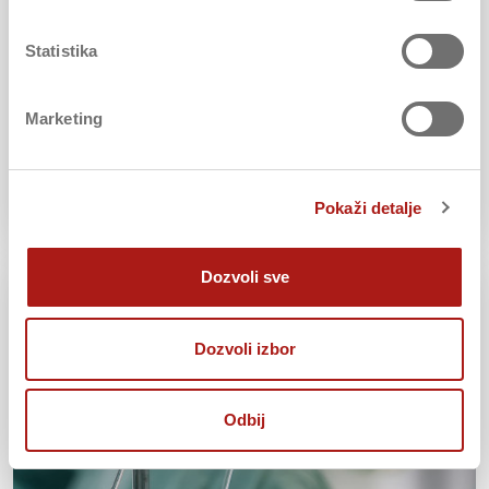
DOBROVOLJNO ZDRAVSTVENO
Statistika
OSIGURANJE STRANACA U
SRBIJI
Marketing
PRIJAVA ŠTETE
Pokaži detalje
Dozvoli sve
Dozvoli izbor
Odbij