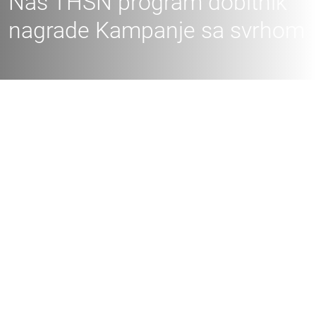
Naš THSN program dobitnik
nagrade Kampanje sa svrhom
VESTI
NAŠ THSN PROGRAM DOBITNIK NAGRADE KAMPANJE SA SVRHOM
21.11.2025.
Naš program za porodice The Human Safety
Net nagrađen je priznanjem "Kampanje sa
svrhom" u kategoriji Social, od strane Udruženja
Žute patalone.