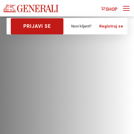
SHOP
PRIJAVI SE
Novi klijent?
Registruj se