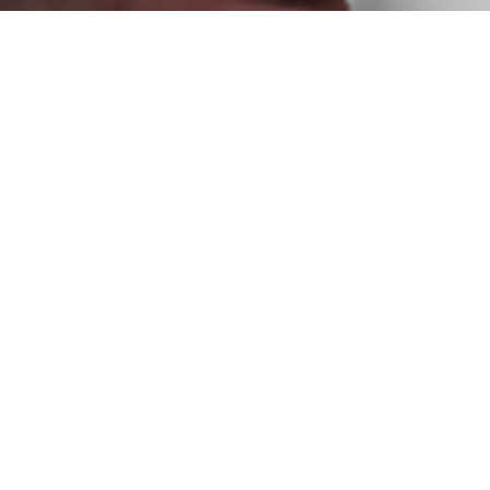
VESTI
20 GODINA GENERALI OSIGURANJA U SRBIJI
06.05.2026.
Dvadeset godina u Srbiji za nas nisu samo broj.
To su godine prisutnosti i kontinuiteta.
Razumevanja ljudi, njihovih potreba i životnih
situacija.
To su znanje i iskustvo koje se gradi svakim
susretom, svakom odlukom i svakim „za svaki