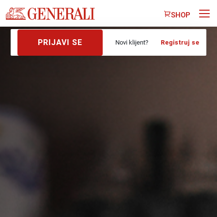
SHOP
PRIJAVI SE
Novi klijent?
Registruj se