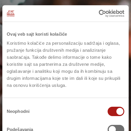
Ovaj veb sajt koristi kolačiće
Koristimo kolačiće za personalizaciju sadržaja i oglasa,
pružanje funkcija društvenih medija i analiziranje
saobraćaja. Takođe delimo informacije o tome kako
koristite sajt sa partnerima za društvene medije,
oglašavanje i analitiku koji mogu da ih kombinuju sa
drugim informacijama koje ste im dali ili koje su prikupili
na osnovu korišćenja usluga.
Избор
Neophodni
сагласности
Podešavanja