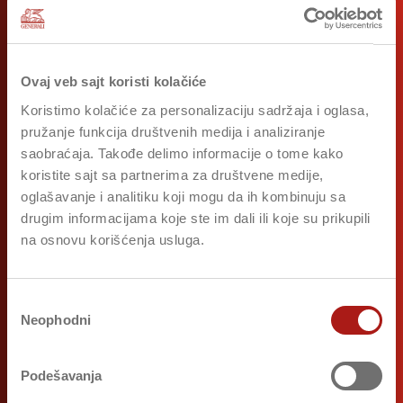
Ovaj veb sajt koristi kolačiće
Koristimo kolačiće za personalizaciju sadržaja i oglasa,
pružanje funkcija društvenih medija i analiziranje
saobraćaja. Takođe delimo informacije o tome kako
koristite sajt sa partnerima za društvene medije,
oglašavanje i analitiku koji mogu da ih kombinuju sa
drugim informacijama koje ste im dali ili koje su prikupili
na osnovu korišćenja usluga.
Избор
Neophodni
сагласности
Podešavanja