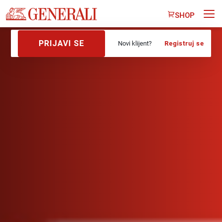
SHOP
PRIJAVI SE
Novi klijent?
Registruj se