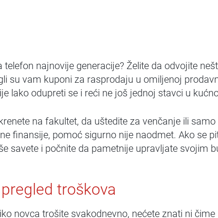
a telefon najnovije generacije? Želite da odvojite ne
igli su vam kuponi za rasprodaju u omiljenoj prodav
nije lako odupreti se i reći ne još jednoj stavci u ku
krenete na fakultet, da uštedite za venčanje ili samo 
ene finansije, pomoć sigurno nije naodmet. Ako se pi
aše savete i počnite da pametnije upravljate svojim 
 pregled troškova
liko novca trošite svakodnevno, nećete znati ni čime