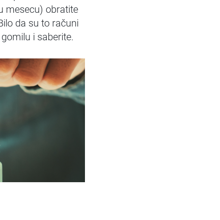
u mesecu) obratite
ilo da su to računi
 gomilu i saberite.