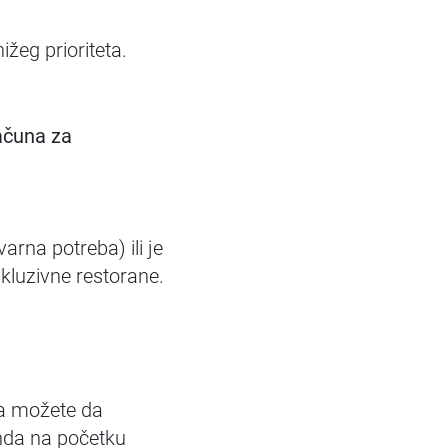
ižeg prioriteta.
računa za
varna potreba) ili je
kluzivne restorane.
sta možete da
onda na početku