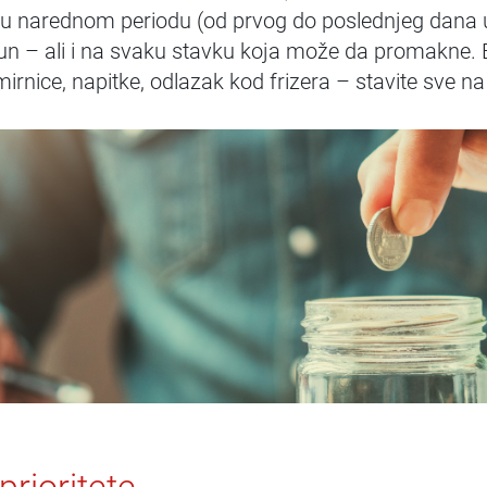
 u narednom periodu (od prvog do poslednjeg dana 
un – ali i na svaku stavku koja može da promakne. B
mirnice, napitke, odlazak kod frizera – stavite sve na