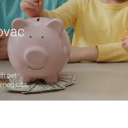
ovac
ih pet
enog cilja.
A