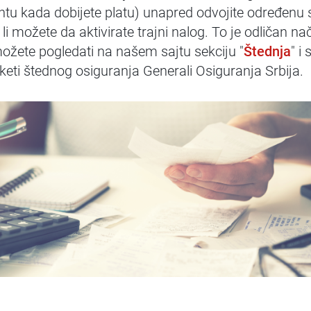
ntu kada dobijete platu) unapred odvojite određenu
li možete da aktivirate trajni nalog. To je odličan na
ožete pogledati na našem sajtu sekciju "
Štednja
" i
eti štednog osiguranja Generali Osiguranja Srbija.