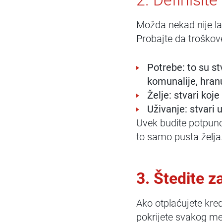
2. Definišite
Možda nekad nije lak
Probajte da troškove
Potrebe
: to su s
komunalije, hranu,
Želje
: stvari koj
Uživanje:
stvari u
Uvek budite potpuno 
to samo pusta želja
3. Štedite 
Ako otplaćujete kred
pokrijete svakog me