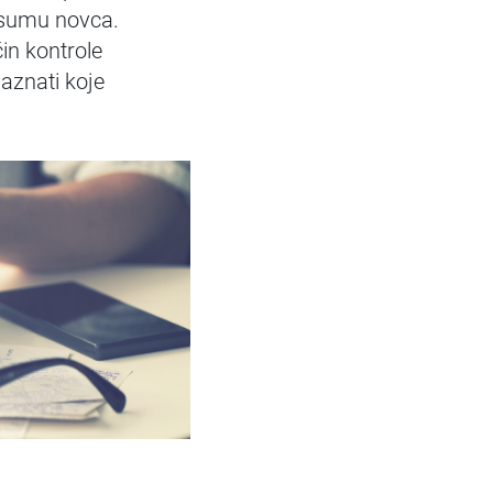
 sumu novca.
čin kontrole
 saznati koje