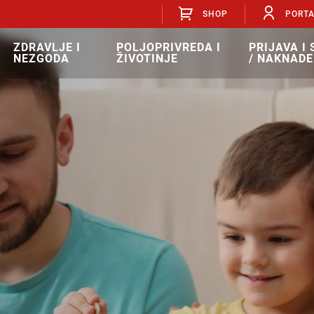
SHOP
PORT
ZDRAVLJE I
POLJOPRIVREDA I
PRIJAVA I
NEZGODA
ŽIVOTINJE
/ NAKNADE