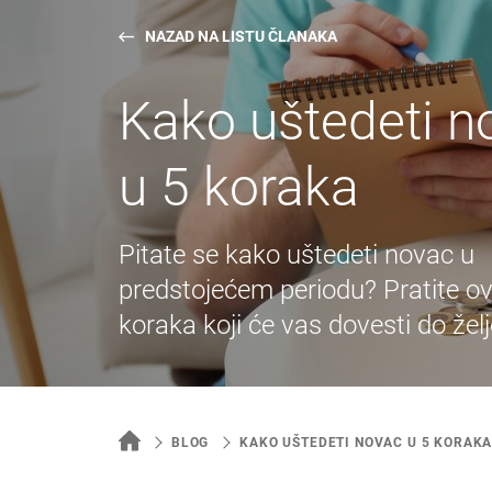
NAZAD NA LISTU ČLANAKA
Kako uštedeti n
u 5 koraka
Pitate se kako uštedeti novac u
predstojećem periodu? Pratite ov
koraka koji će vas dovesti do želj
BLOG
KAKO UŠTEDETI NOVAC U 5 KORAK