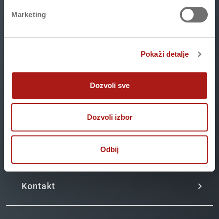
Marketing
Pokaži detalje
Pratite priče na društvenim mrežama
Dozvoli sve
Dozvoli izbor
Pravna lica
Odbij
Kontakt