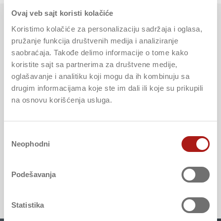
Ovaj veb sajt koristi kolačiće
Požarni rizici
Koristimo kolačiće za personalizaciju sadržaja i oglasa,
pružanje funkcija društvenih medija i analiziranje
saobraćaja. Takođe delimo informacije o tome kako
Provalna krađa i razbojništvo
koristite sajt sa partnerima za društvene medije,
oglašavanje i analitiku koji mogu da ih kombinuju sa
drugim informacijama koje ste im dali ili koje su prikupili
Osiguranje od loma stakala
na osnovu korišćenja usluga.
Osiguranje mašina od loma
Избор
Neophodni
сагласности
Prijava cyber napada
Podešavanja
Statistika