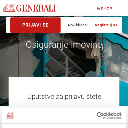
SHOP
PRIJAVI SE
Novi klijent?
Registruj se
Osiguranje imovine
Uputstvo za prijavu štete